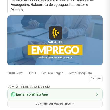
Açougueiro, Balconista de açougue, Repositor e
Padeiro.
10/04/2025
·
18:11
·
Por
Lívia Borges
·
Jornal Conquista
A−
A+
Normal
COMPARTILHE ESTA NOTÍCIA
Enviar no WhatsApp
ou envie por outros apps