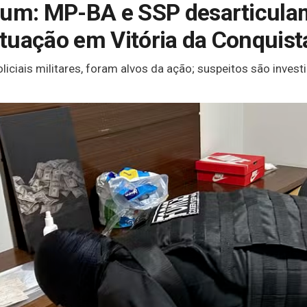
ium: MP-BA e SSP desarticula
tuação em Vitória da Conquista
liciais militares, foram alvos da ação; suspeitos são invest