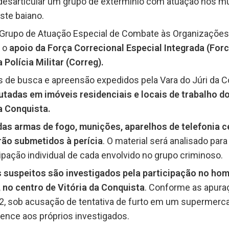
desarticular um grupo de extermínio com atuação nos mun
ste baiano.
 Grupo de Atuação Especial de Combate às Organizações
 o
apoio da Força Correcional Especial Integrada (Forc
 Polícia Militar (Correg).
de busca e apreensão expedidos pela Vara do Júri da Co
utadas em imóveis residenciais e locais de trabalho d
a Conquista.
as armas de fogo, munições, aparelhos de telefonia ce
ão submetidos à perícia
. O material será analisado para
cipação individual de cada envolvido no grupo criminoso.
 suspeitos são investigados pela participação no ho
 no centro de Vitória da Conquista
. Conforme as apuraçõ
2, sob acusação de tentativa de furto em um supermerca
ence aos próprios investigados.