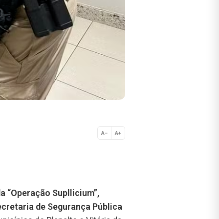
A−
A+
Normal
da “Operação Supllicium”,
ecretaria de Segurança Pública