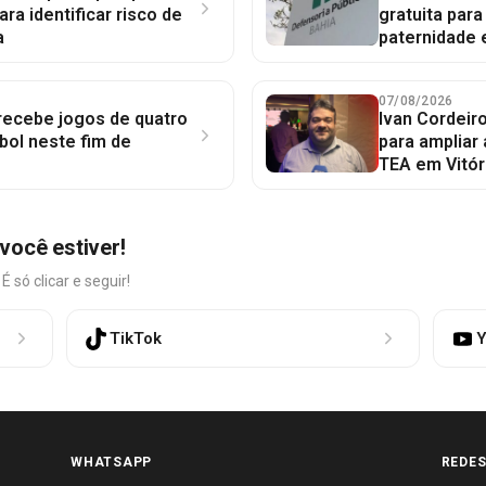
ara identificar risco de
gratuita par
a
paternidade 
07/08/2026
 recebe jogos de quatro
Ivan Cordeir
bol neste fim de
para ampliar
TEA em Vitór
você estiver!
só clicar e seguir!
TikTok
Y
WHATSAPP
REDES