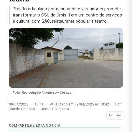
Projeto articulado por deputados e vereadores promete
transformar o CSU da Urbis II em um centro de serviços
e cultura, com SAC, restaurante popular e teatro.
Foto: Reprodução | Anderson Oliveira.
09/04/2025
·
18:41
·
Atualizado em
09/04/2025
às 18:42
·
Por
Kamile Cardoso
·
Jornal Conquista
A−
A+
Normal
COMPARTILHE ESTA NOTÍCIA