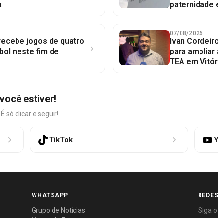
a
paternidade 
07/08/2026
 recebe jogos de quatro
Ivan Cordeir
bol neste fim de
para ampliar
TEA em Vitór
você estiver!
só clicar e seguir!
TikTok
Y
WHATSAPP
REDES
Grupo de Notícias
Siga o