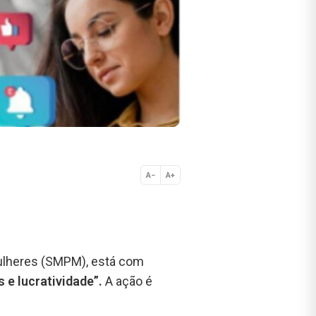
A−
A+
Normal
 Mulheres (SMPM), está com
 e lucratividade”.
A ação é