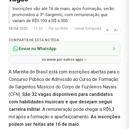
Inscrições vão até 16 de maio; após formação, serão
promovidos a 3º Sargento, com remuneração que
variam de R$5.100 a R$ 6.300.
04/04/2025
·
11:32
·
Por
Iuri Brito
·
Jornal Conquista
A−
A+
Normal
COMPARTILHE ESTA NOTÍCIA
Enviar no WhatsApp
ou envie por outros apps
A Marinha do Brasil está com inscrições abertas para o
Concurso Público de Admissão ao Curso de Formação
de Sargentos Músicos do Corpo de Fuzileiros Navais
(CFN).
São 32 vagas disponíveis para candidatos
com habilidades musicais e que desejam seguir
carreira militar.
A remuneração pode chegar a R$6,3
mil após a formação e aperfeiçoamento.
As inscrições
podem ser feitas até 16 de maio.