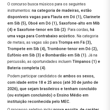
O concurso busca músicos para os seguintes
instrumentos:
na categoria de madeiras, estão
disponíveis vagas para Flauta em Dó (1), Clarinete
em Sib (5), Oboé em Dó (1), Saxofone-alto em Mib
(4) e Saxofone-tenor em Sib (2)
. Para cordas,
há
uma vaga para Contrabaixo acústico.
Na categoria
de metais, as vagas são para
Trompa em Fá (3),
Trompete em Sib (4), Trombone-tenor em Dó (2),
Eufônio em Sib (3) e Bombardão em Sib (1).
Já na
percussão, as oportunidades incluem
Tímpanos (1) e
Bateria completa (4).
Podem participar candidatos de
ambos os sexos,
com idade entre 18 e 25 anos (até 30 de junho de
2026), que sejam brasileiros e tenham concluído
(ou estejam concluindo) o Ensino Médio em
instituição reconhecida pelo MEC.
O processo seletivo inclui
prova escrita, de caráter