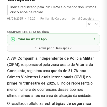
Índice registrado pela 78ª CIPM é o menor dos últimos
cinco anos na região.
03/04/2025
·
15:29
·
Por
Kamile Cardoso
·
Jornal Conquista
A−
A+
Normal
COMPARTILHE ESTA NOTÍCIA
Enviar no WhatsApp
ou envie por outros apps
A
78ª Companhia Independente de Polícia Militar
(CIPM)
, responsável pela zona oeste de
Vitória da
Conquista
, registrou uma
queda de 81,7% nos
Crimes Violentos Letais Intencionais (CVLI) no
primeiro trimestre de 2025
. O índice representa o
menor número de ocorrências desse tipo nos
últimos
cinco anos
na área de atuação da unidade.
O resultado reflete as
estratégias de segurança