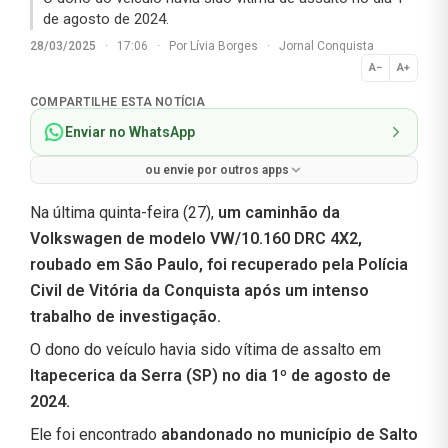
de agosto de 2024.
28/03/2025
·
17:06
·
Por
Lívia Borges
·
Jornal Conquista
A−
A+
Normal
COMPARTILHE ESTA NOTÍCIA
Enviar no WhatsApp
ou envie por outros apps
Na última quinta-feira (27),
um caminhão da
Volkswagen de modelo VW/10.160 DRC 4X2,
roubado em São Paulo, foi recuperado pela Polícia
Civil de Vitória da Conquista após um intenso
trabalho de investigação.
O dono do veículo havia sido vítima de assalto em
Itapecerica da Serra (SP) no dia 1º de agosto de
2024.
Ele foi encontrado
abandonado no município de Salto