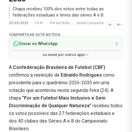
Chapa recebeu 100% dos votos entre todas as
federações estaduais e times das séries A e B.
25/03/2025
·
14:41
·
Por
Iuri Brito
·
Jornal Conquista
A−
A+
Normal
COMPARTILHE ESTA NOTÍCIA
Enviar no WhatsApp
ou envie por outros apps
A
Confederação Brasileira de Futebol (CBF)
confirmou a reeleição de
Ednaldo Rodrigues
como
presidente para o quadriênio 2026-2030 em uma
votação que aconteceu nesta segunda-feira (24). A
chapa
“Por um Futebol Mais Inclusivo e Sem
Discriminação de Qualquer Natureza”
recebeu todos
os votos possíveis das 27 federações estaduais e
dos 40 clubes das Séries A e B do Campeonato
Brasileiro.