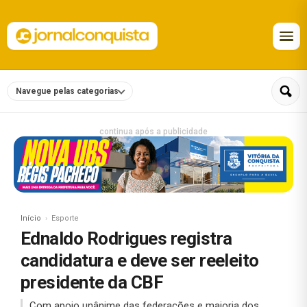
Navegue pelas categorias
continua após a publicidade
Início
Esporte
Ednaldo Rodrigues registra
candidatura e deve ser reeleito
presidente da CBF
Com apoio unânime das federações e maioria dos