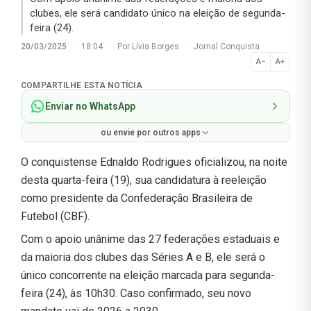
clubes, ele será candidato único na eleição de segunda-
feira (24).
20/03/2025
·
18:04
·
Por
Lívia Borges
·
Jornal Conquista
A−
A+
Normal
COMPARTILHE ESTA NOTÍCIA
Enviar no WhatsApp
ou envie por outros apps
O conquistense Ednaldo Rodrigues oficializou, na noite
desta quarta-feira (19), sua candidatura à reeleição
como presidente da Confederação Brasileira de
Futebol (CBF).
Com o apoio unânime das 27 federações estaduais e
da maioria dos clubes das Séries A e B, ele será o
único concorrente na eleição marcada para segunda-
feira (24), às 10h30. Caso confirmado, seu novo