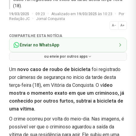
(18).
19/03/2025
·
09:23
·
Atualizado em
19/03/2025
às 10:23
·
Por
Redação JC
·
Jornal Conquista
A−
A+
Normal
COMPARTILHE ESTA NOTÍCIA
Enviar no WhatsApp
ou envie por outros apps
Um
novo caso de roubo de bicicleta
foi registrado
por câmeras de segurança no início da tarde desta
terça-feira (18), em Vitória da Conquista. O v
ídeo
mostra o momento exato em que um criminoso, já
conhecido por outros furtos, subtrai a bicicleta de
uma vítima.
O crime ocorreu por volta do meio-dia. Nas imagens, é
possível ver que o criminoso aguardou a saída da
vítima de sua residência para agir. Ele subiu em uma