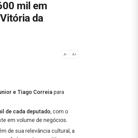
600 mil em
Vitória da
A−
A+
Normal
nior e Tiago Correia
para
il de cada deputado
, com o
este em volume de negócios.
m de sua relevância cultural, a