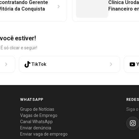
 contratando Gerente
Clínica Uroda
itória da Conquista
Financeiro e
você estiver!
só clicar e seguir!
TikTok
Y
WHATSAPP
REDES
Grupo de Notícias
Siga o
Vagas de Emprego
Canal WhatsApp
Enviar denúncia
Enviar vaga de emprego