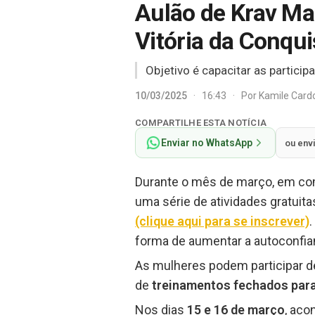
Aulão de Krav Ma
Vitória da Conqu
Objetivo é capacitar as partici
10/03/2025
·
16:43
·
Por
Kamile Car
COMPARTILHE ESTA NOTÍCIA
Enviar no WhatsApp
ou env
Durante o mês de março, em 
uma série de atividades gratuit
(clique aqui para se inscrever)
forma de aumentar a autoconfia
As mulheres podem participar 
de
treinamentos fechados par
Nos dias
15 e 16 de março
, ac