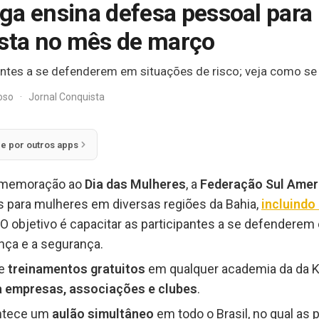
ga ensina defesa pessoal par
ista no mês de março
pantes a se defenderem em situações de risco; veja como se 
doso
·
Jornal Conquista
ie por outros apps
comemoração ao
Dia das Mulheres
, a
Federação Sul Amer
as para mulheres em diversas regiões da Bahia,
incluindo
. O objetivo é capacitar as participantes a se defendere
nça e a segurança.
de
treinamentos gratuitos
em qualquer academia da da K
a empresas, associações e clubes
.
ontece um
aulão simultâneo
em todo o Brasil, no qual as 