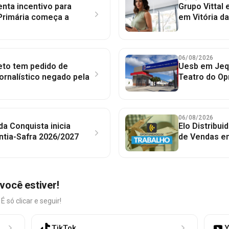
nta incentivo para
Grupo Vittal
Primária começa a
em Vitória d
06/08/2026
to tem pedido de
Uesb em Jequ
jornalístico negado pela
Teatro do Op
06/08/2026
 da Conquista inicia
Elo Distribu
ntia-Safra 2026/2027
de Vendas em
você estiver!
só clicar e seguir!
TikTok
Y