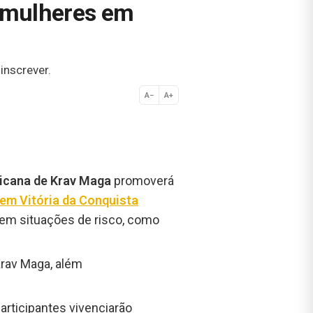
a mulheres em
inscrever.
A−
A+
Normal
icana de Krav Maga
promoverá
 em Vitória da Conquista
m em situações de risco, como
rav Maga, além
participantes vivenciarão