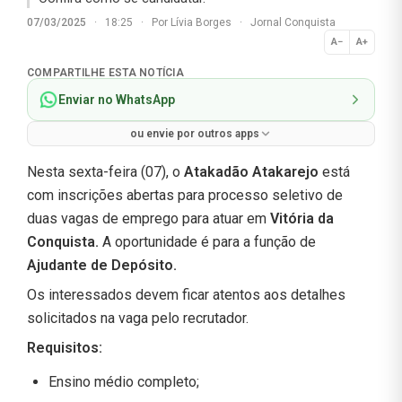
07/03/2025
·
18:25
·
Por
Lívia Borges
·
Jornal Conquista
A−
A+
Normal
COMPARTILHE ESTA NOTÍCIA
Enviar no WhatsApp
ou envie por outros apps
Nesta sexta-feira (07), o
Atakadão Atakarejo
está
com inscrições abertas para processo seletivo de
duas vagas de emprego para atuar em
Vitória da
Conquista.
A oportunidade é para a função de
Ajudante de Depósito
.
Os interessados devem ficar atentos aos detalhes
solicitados na vaga pelo recrutador.
Requisitos:
Ensino médio completo;