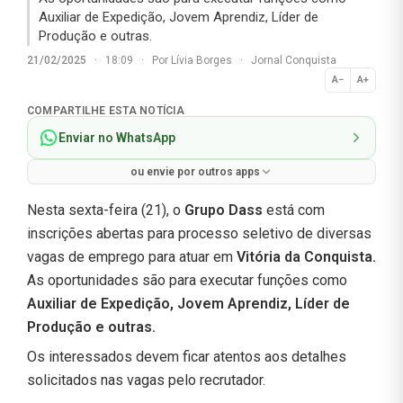
Auxiliar de Expedição, Jovem Aprendiz, Líder de
Produção e outras.
21/02/2025
·
18:09
·
Por
Lívia Borges
·
Jornal Conquista
A−
A+
Normal
COMPARTILHE ESTA NOTÍCIA
Enviar no WhatsApp
ou envie por outros apps
Nesta sexta-feira (21), o
Grupo
Dass
está com
inscrições abertas para processo seletivo de diversas
vagas de emprego para atuar em
Vitória da Conquista.
As oportunidades são para executar funções como
Auxiliar de Expedição, Jovem Aprendiz, Líder de
Produção e outras.
Os interessados devem ficar atentos aos detalhes
solicitados nas vagas pelo recrutador.