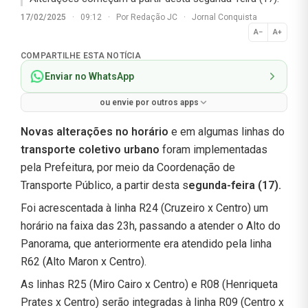
17/02/2025
·
09:12
·
Por
Redação JC
·
Jornal Conquista
A−
A+
Normal
COMPARTILHE ESTA NOTÍCIA
Enviar no WhatsApp
ou envie por outros apps
Novas alterações no horário
e em algumas linhas do
transporte coletivo urbano
foram implementadas
pela Prefeitura, por meio da Coordenação de
Transporte Público, a partir desta s
egunda-feira (17).
Foi acrescentada à linha R24 (Cruzeiro x Centro) um
horário na faixa das 23h, passando a atender o Alto do
Panorama, que anteriormente era atendido pela linha
R62 (Alto Maron x Centro).
As linhas R25 (Miro Cairo x Centro) e R08 (Henriqueta
Prates x Centro) serão integradas à linha R09 (Centro x