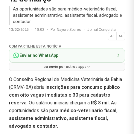
As oportunidades são para médico-veterinário fiscal,
assistente administrativo, assistente fiscal, advogado e
contador.
13/02/2025
·
18:02
·
Por
Nayure Soares
·
Jornal Conquista
A−
A+
Normal
COMPARTILHE ESTA NOTÍCIA
Enviar no WhatsApp
ou envie por outros apps
O Conselho Regional de Medicina Veterinária da Bahia
(CRMV-BA) abriu
inscrições para concurso público
com oito vagas imediatas e 30 para cadastro
reserva
. Os salários iniciais chegam a
R$ 8 mil.
As
oportunidades são para
médico-veterinário fiscal,
assistente administrativo, assistente fiscal,
advogado e contador.