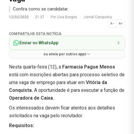
Confira como se candidatar.
12/02/2025
·
21:37
·
Por
Lívia Borges
·
Jornal Conquista
A−
A+
Normal
COMPARTILHE ESTA NOTÍCIA
Enviar no WhatsApp
ou envie por outros apps
Nesta quarta-feira (12), a
Farmacia Pague Menos
está com inscrições abertas para processo seletivo de
uma vaga de emprego para atuar em
Vitória da
Conquista.
A oportunidade é para executar a função de
Operadora de Caixa
.
Os interessados devem ficar atentos aos detalhes
solicitados na vaga pelo recrutador.
Requisitos: