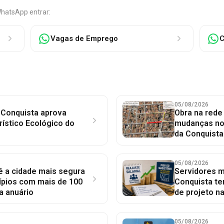
WhatsApp entrar:
Vagas de Emprego
C
05/08/2026
 Conquista aprova
Obra na red
rístico Ecológico do
mudanças no 
da Conquista
05/08/2026
 é a cidade mais segura
Servidores mu
ípios com mais de 100
Conquista te
a anuário
de projeto n
05/08/2026