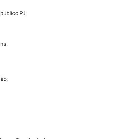
público PJ;
ens.
ção;