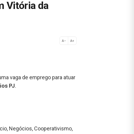
 Vitória da
A−
A+
Normal
 uma vaga de emprego para atuar
ios PJ
.
io, Negócios, Cooperativismo,