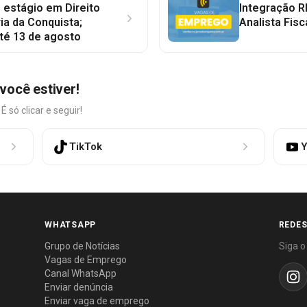
 estágio em Direito
Integração R
ia da Conquista;
Analista Fisc
té 13 de agosto
você estiver!
só clicar e seguir!
TikTok
Y
WHATSAPP
REDES
Grupo de Notícias
Siga o
Vagas de Emprego
Canal WhatsApp
Enviar denúncia
Enviar vaga de emprego