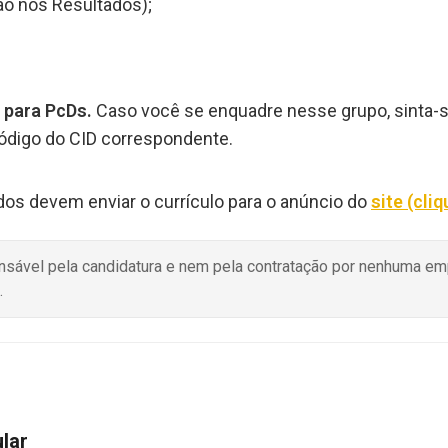
ão nos Resultados);
 para PcDs.
Caso você se enquadre nesse grupo, sinta-s
código do CID correspondente.
ados devem enviar o currículo para o anúncio do
site (cliq
onsável pela candidatura e nem pela contratação por nenhuma e
.
ular