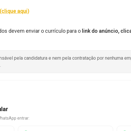
(clique aqui)
dos devem enviar o currículo para o
link do anúncio, cli
onsável pela candidatura e nem pela contratação por nenhuma e
.
ular
WhatsApp entrar: