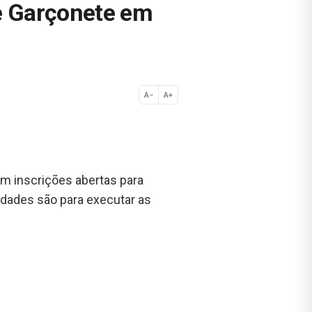
e Garçonete em
A−
A+
Normal
m inscrições abertas para
idades são para executar as