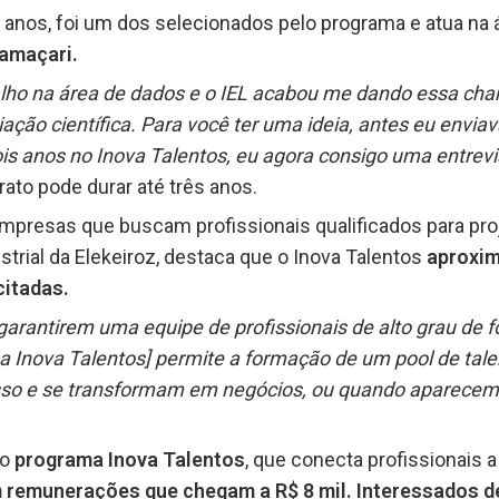
26 anos, foi um dos selecionados pelo programa e atua na
Camaçari.
lho na área de dados e o IEL acabou me dando essa ch
iação científica. Para você ter uma ideia, antes eu envia
ois anos no Inova Talentos, eu agora consigo uma entrevi
trato pode durar até três anos.
presas que buscam profissionais qualificados para proj
strial da Elekeiroz, destaca que o Inova Talentos
aproxim
citadas.
garantirem uma equipe de profissionais de alto grau de
ma Inova Talentos] permite a formação de um pool de tal
sso e se transformam em negócios, ou quando aparecem 
do
programa Inova Talentos
, que conecta profissionais
 remunerações que chegam a R$ 8 mil. Interessados d