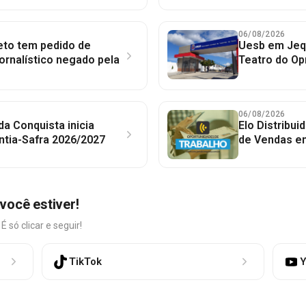
06/08/2026
to tem pedido de
Uesb em Jequ
jornalístico negado pela
Teatro do Op
06/08/2026
 da Conquista inicia
Elo Distribu
ntia-Safra 2026/2027
de Vendas em
você estiver!
só clicar e seguir!
TikTok
Y