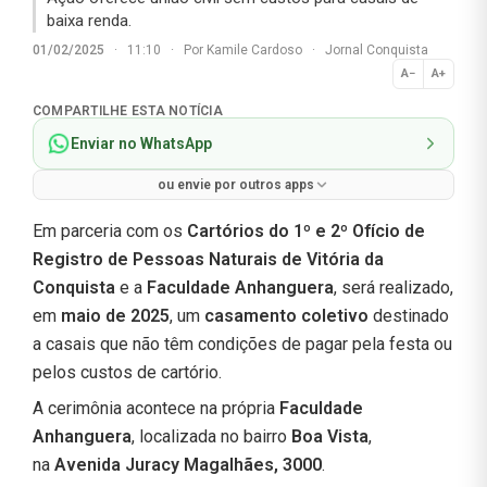
baixa renda.
01/02/2025
·
11:10
·
Por
Kamile Cardoso
·
Jornal Conquista
A−
A+
Normal
COMPARTILHE ESTA NOTÍCIA
Enviar no WhatsApp
ou envie por outros apps
Em parceria com os
Cartórios do 1º e 2º Ofício de
Registro de Pessoas Naturais de Vitória da
Conquista
e a
Faculdade Anhanguera
, será realizado,
em
maio de 2025
, um
casamento coletivo
destinado
a casais que não têm condições de pagar pela festa ou
pelos custos de cartório.
A cerimônia acontece na própria
Faculdade
Anhanguera
, localizada no bairro
Boa Vista
,
na
Avenida Juracy Magalhães, 3000
.