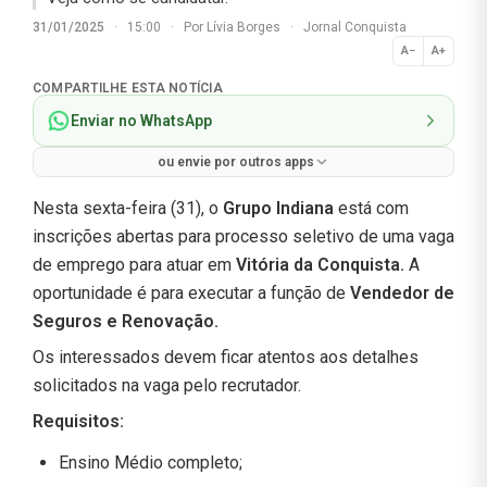
31/01/2025
·
15:00
·
Por
Lívia Borges
·
Jornal Conquista
A−
A+
Normal
COMPARTILHE ESTA NOTÍCIA
Enviar no WhatsApp
ou envie por outros apps
Nesta sexta-feira (31), o
Grupo Indiana
está com
inscrições abertas para processo seletivo de uma vaga
de emprego para atuar em
Vitória da Conquista.
A
oportunidade é para executar a função de
Vendedor de
Seguros e Renovação
.
Os interessados devem ficar atentos aos detalhes
solicitados na vaga pelo recrutador.
Requisitos:
Ensino Médio completo;