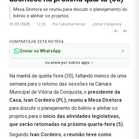
Mesa Diretora se reuniu para discutir o planejamento do
biênio e alinhar os projetos.
31/01/2025
·
12:35
·
Por
Catarine Ferraz
·
Jornal Conquista
A−
A+
Normal
COMPARTILHE ESTA NOTÍCIA
Enviar no WhatsApp
ou envie por outros apps
Na manhã de quinta-feira (30), faltando menos de uma
semana para o retorno das sessões na Câmara
Municipal de Vitória da Conquista, o
presidente da
Casa, Ivan Cordeiro (PL), reuniu a Mesa Diretora
para discutir o planejamento do biênio e alinhar os
projetos para o
início das atividades legislativas,
que serão retomadas na próxima quarta-feira (5).
Segundo
Ivan Cordeiro
, a
reunião teve como