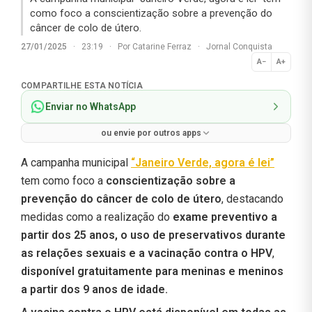
como foco a conscientização sobre a prevenção do
câncer de colo de útero.
27/01/2025
·
23:19
·
Por
Catarine Ferraz
·
Jornal Conquista
A−
A+
Normal
COMPARTILHE ESTA NOTÍCIA
Enviar no WhatsApp
ou envie por outros apps
A campanha municipal
“Janeiro Verde, agora é lei”
tem como foco a
conscientização sobre a
prevenção do câncer de colo de útero
, destacando
medidas como a realização do
exame preventivo a
partir dos 25 anos, o uso de preservativos durante
as relações sexuais e a vacinação contra o HPV
,
disponível gratuitamente para meninas e meninos
a partir dos 9 anos de idade.