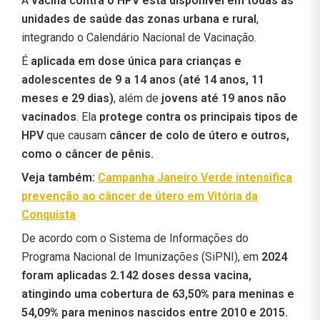
A
vacina contra o HPV está disponível em todas as
unidades de saúde das zonas urbana e rural
,
integrando o Calendário Nacional de Vacinação.
É
aplicada em dose única para crianças e
adolescentes de 9 a 14 anos (até 14 anos, 11
meses e 29 dias)
, além de
jovens até 19 anos não
vacinados
. Ela
protege contra os principais tipos de
HPV
que causam
câncer de colo de útero e outros,
como o câncer de pênis.
Veja também:
Campanha Janeiro Verde intensifica
prevenção ao câncer de útero em Vitória da
Conquista
De acordo com o Sistema de Informações do
Programa Nacional de Imunizações (SiPNI), em
2024
foram aplicadas 2.142 doses dessa vacina,
atingindo uma cobertura de 63,50% para meninas e
54,09% para meninos nascidos entre 2010 e 2015.