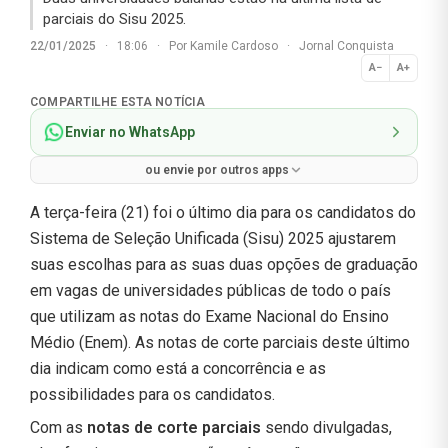
parciais do Sisu 2025.
22/01/2025
·
18:06
·
Por
Kamile Cardoso
·
Jornal Conquista
A−
A+
Normal
COMPARTILHE ESTA NOTÍCIA
Enviar no WhatsApp
ou envie por outros apps
A terça-feira (21) foi o último dia para os candidatos do
Sistema de Seleção Unificada (Sisu) 2025 ajustarem
suas escolhas para as suas duas opções de graduação
em vagas de universidades públicas de todo o país
que utilizam as notas do Exame Nacional do Ensino
Médio (Enem). As notas de corte parciais deste último
dia indicam como está a concorrência e as
possibilidades para os candidatos.
Com as
notas de corte parciais
sendo divulgadas,