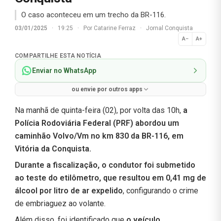
O caso aconteceu em um trecho da BR-116.
03/01/2025
·
19:25
·
Por
Catarine Ferraz
·
Jornal Conquista
A−
A+
Normal
COMPARTILHE ESTA NOTÍCIA
Enviar no WhatsApp
ou envie por outros apps
Na manhã de quinta-feira (02), por volta das 10h,
a
Polícia Rodoviária Federal (PRF) abordou um
caminhão Volvo/Vm no km 830 da BR-116, em
Vitória da Conquista.
Durante a fiscalização, o condutor foi submetido
ao teste do etilômetro, que resultou em 0,41 mg de
álcool por litro de ar expelido
, configurando o crime
de embriaguez ao volante.
Além disso, foi identificado que
o veículo