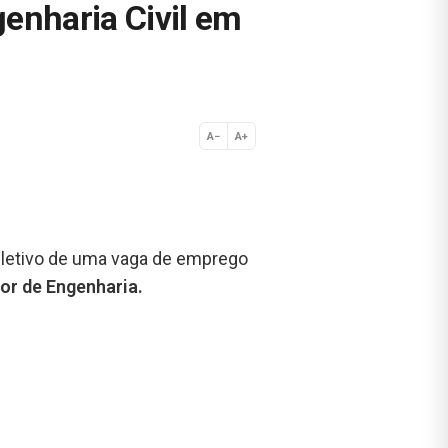
enharia Civil em
A−
A+
Normal
eletivo de uma vaga de emprego
or de Engenharia.