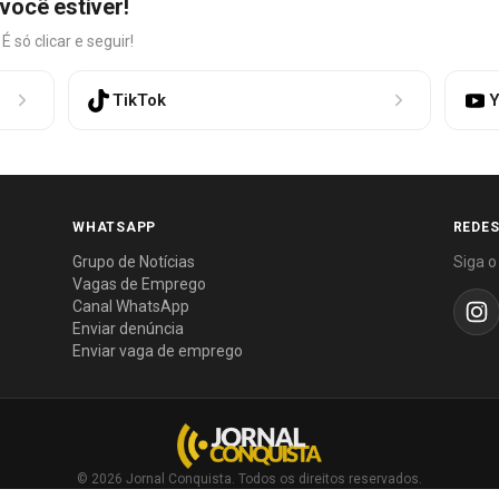
você estiver!
só clicar e seguir!
TikTok
Y
WHATSAPP
REDES
Grupo de Notícias
Siga o
Vagas de Emprego
Canal WhatsApp
Enviar denúncia
Enviar vaga de emprego
© 2026 Jornal Conquista. Todos os direitos reservados.
Política editorial
·
Política de privacidade