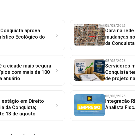
05/08/2026
 Conquista aprova
Obra na red
rístico Ecológico do
mudanças no 
da Conquista
05/08/2026
 é a cidade mais segura
Servidores mu
ípios com mais de 100
Conquista te
a anuário
de projeto n
05/08/2026
 estágio em Direito
Integração R
ia da Conquista;
Analista Fisc
té 13 de agosto