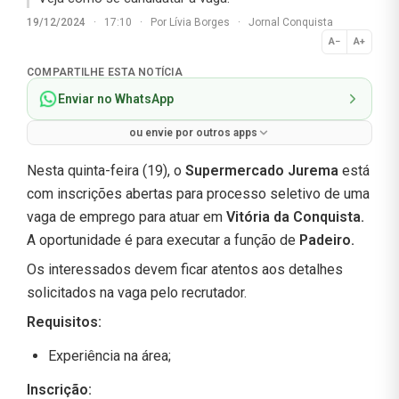
19/12/2024
·
17:10
·
Por
Lívia Borges
·
Jornal Conquista
A−
A+
Normal
COMPARTILHE ESTA NOTÍCIA
Enviar no WhatsApp
ou envie por outros apps
Nesta quinta-feira (19), o
Supermercado Jurema
está
com inscrições abertas para processo seletivo de uma
vaga de emprego para atuar em
Vitória da Conquista
.
A oportunidade é para executar a função de
Padeiro
.
Os interessados devem ficar atentos aos detalhes
solicitados na vaga pelo recrutador.
Requisitos:
Experiência na área;
Inscrição: