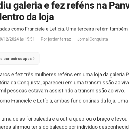
u galeria e fez reféns na Pan
dentro da loja
adas como Franciele e Letícia. Uma terceira refém também e
9/12/2024
às 15:51
·
Por
jordanferraz
·
Jornal Conquista
ie por outros apps
ros e fez três mulheres reféns em uma loja da galeria Pa
Vitória da Conquista, apareceu em uma transmissão ao viv
mil pessoas estavam assistindo a transmissão ao vivo.
omo Franciele e Letícia, ambas funcionárias da loja. Uma t
uma delas foi baleada e a outra quebrou o braço e levou 
es afirmou ter sido baleado por indivíduo desconhecid