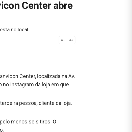
vicon Center abre
stá no local.
A−
A+
Normal
nvicon Center, localizada na Av.
o no Instagram da loja em que
erceira pessoa, cliente da loja,
pelo menos seis tiros. O
o.