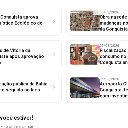
05/08/2026
 Conquista aprova
Obra na red
rístico Ecológico do
mudanças no 
da Conquista
05/08/2026
 de Vitória da
Fiscalização
juste após aprovação
consumo no c
a
Conquista an
05/08/2026
ção pública da Bahia
Aeroporto Gl
no seguido no Ideb
Conquista, t
com investim
você estiver!
só clicar e seguir!