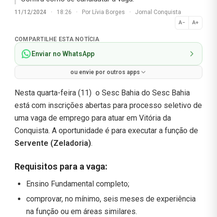
11/12/2024
·
18:26
·
Por
Lívia Borges
·
Jornal Conquista
A−
A+
Normal
COMPARTILHE ESTA NOTÍCIA
Enviar no WhatsApp
ou envie por outros apps
Nesta quarta-feira (11) o Sesc Bahia do Sesc Bahia
está com inscrições abertas para processo seletivo de
uma vaga de emprego para atuar em Vitória da
Conquista. A oportunidade é para executar a função de
Servente (Zeladoria)
.
Requisitos para a vaga
:
Ensino Fundamental completo;
comprovar, no mínimo, seis meses de experiência
na função ou em áreas similares.