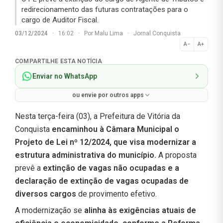
redirecionamento das futuras contratações para o
cargo de Auditor Fiscal.
03/12/2024
·
16:02
·
Por
Malu Lima
·
Jornal Conquista
A−
A+
Normal
COMPARTILHE ESTA NOTÍCIA
Enviar no WhatsApp
ou envie por outros apps
Nesta terça-feira (03), a Prefeitura de Vitória da
Conquista
encaminhou à Câmara Municipal o
Projeto de Lei nº 12/2024, que visa modernizar a
estrutura administrativa do município.
A proposta
prevê a
extinção de vagas não ocupadas e a
declaração de extinção de vagas ocupadas de
diversos cargos
de provimento efetivo.
A modernização se
alinha às exigências atuais de