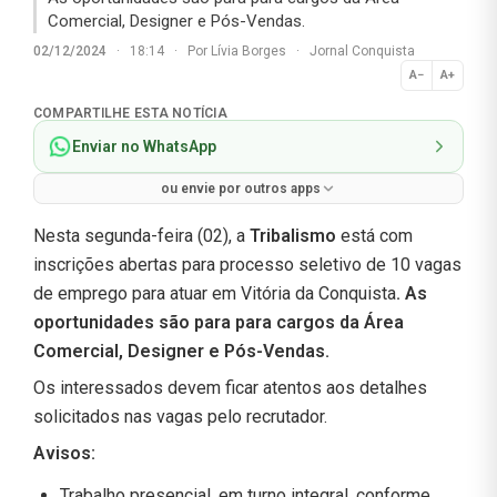
Comercial, Designer e Pós-Vendas.
02/12/2024
·
18:14
·
Por
Lívia Borges
·
Jornal Conquista
A−
A+
Normal
COMPARTILHE ESTA NOTÍCIA
Enviar no WhatsApp
ou envie por outros apps
Nesta segunda-feira (02), a
Tribalismo
está com
inscrições abertas para processo seletivo de 10 vagas
de emprego para atuar em Vitória da Conquista
.
As
oportunidades são para para cargos da Área
Comercial, Designer e Pós-Vendas.
Os interessados devem ficar atentos aos detalhes
solicitados nas vagas pelo recrutador.
Avisos:
Trabalho presencial, em turno integral, conforme