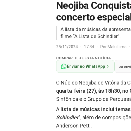
Neojiba Conquist
concerto especial
A lista de músicas da apresenta
filme “A Lista de Schindler”.
25/11/2024
·
17:34
·
Por
Malu Lima
·
COMPARTILHE ESTA NOTÍCIA
Enviar no WhatsApp
ou env
O Núcleo Neojiba de Vitória da 
quarta-feira (27), às 18h30, n
Sinfônica e o Grupo de Percussã
A
lista de músicas inclui tema
Schindler
”
, além de composiçõe
Anderson Petti.