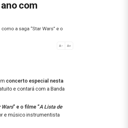
e ano com
s como a saga “Star Wars” e o
A−
A+
Normal
 um
concerto especial nesta
atuito e contará com a Banda
r Wars
” e o filme “
A Lista de
or e músico instrumentista