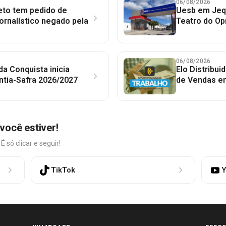
06/08/2026
to tem pedido de
Uesb em Jequ
jornalístico negado pela
Teatro do Op
06/08/2026
 da Conquista inicia
Elo Distribu
ntia-Safra 2026/2027
de Vendas em
você estiver!
só clicar e seguir!
TikTok
Y