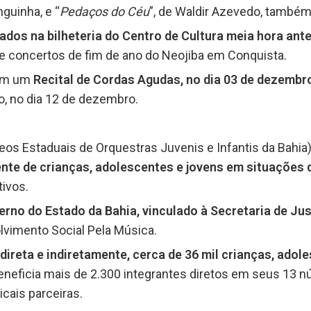
inguinha, e “
Pedaços do Céu
”, de Waldir Azevedo, também
zados na bilheteria do Centro de Cultura meia hora ant
de concertos de fim de ano do Neojiba em Conquista.
com um
Recital de Cordas Agudas, no dia 03 de dezembr
o, no dia 12 de dezembro.
eos Estaduais de Orquestras Juvenis e Infantis da Bahia
ente de crianças, adolescentes e jovens em situações d
tivos.
rno do Estado da Bahia, vinculado à Secretaria de Jus
olvimento Social Pela Música.
direta e indiretamente, cerca de 36 mil crianças, adole
eneficia mais de 2.300 integrantes diretos em seus 13 n
icais parceiras.