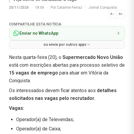
20/11/2024
·
18:06
·
Por
Catarine Ferraz
·
Jornal Conquista
A−
A+
Normal
COMPARTILHE ESTA NOTÍCIA
Enviar no WhatsApp
ou envie por outros apps
Nesta quarta-feira (20), o
Supermercado Novo União
está com inscrições abertas para processo seletivo de
15 vagas de emprego
para atuar em Vitória da
Conquista.
Os interessados devem ficar atentos aos
detalhes
solicitados nas vagas pelo recrutador.
Vagas:
Operador(a) de Televendas;
Operador(a) de Caixa;