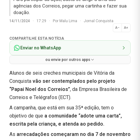
agências dos Correios, pegar uma cartinha e fazer sua
doação.
14/11/2024
·
17:29
·
Por
Malu Lima
·
Jornal Conquista
A−
A+
Normal
COMPARTILHE ESTA NOTÍCIA
Enviar no WhatsApp
ou envie por outros apps
Alunos de seis creches municipais de Vitória da
Conquista
vão ser contemplados pelo projeto
“Papai Noel dos Correios”
, da Empresa Brasileira de
Correios e Telégrafos (ECT).
A campanha, que está em sua 35ª edição, tem o
objetivo de que
a comunidade “adote uma carta”,
escrita pela criança, e atenda ao pedido.
As
arrecadações começaram no dia 7 de novembro