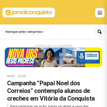
Navegue pelas categorias
continua após a publicidade
Início
Social
Campanha “Papai Noel dos
Correios” contempla alunos de
creches em Vitória da Conquista
Para participar da ação, basta se dirigir a uma das