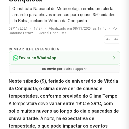
O Instituto Nacional de Meteorologia emitiu um alerta
amarelo para chuvas intensas para quase 350 cidades
da Bahia, incluindo Vitória da Conquista.
08/11/2024
·
17:34
·
Atualizado em
08/11/2024
às 17:45
·
Por
Catarine Ferraz
·
Jornal Conquista
A−
A+
Normal
COMPARTILHE ESTA NOTÍCIA
Enviar no WhatsApp
ou envie por outros apps
Neste sábado (9), feriado de aniversário de Vitória
da Conquista, o clima deve ser de chuvas e
tempestades, conforme previsão do Clima Tempo.
A temperatura deve
variar entre 19°C e 29°C, com
sol e muitas nuvens ao longo do dia e pancadas de
chuva à tarde.
À noite, há
expectativa de
tempestade, o que pode impactar os eventos