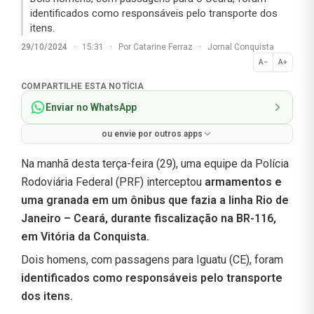
identificados como responsáveis pelo transporte dos
itens.
29/10/2024
·
15:31
·
Por
Catarine Ferraz
·
Jornal Conquista
A−
A+
Normal
COMPARTILHE ESTA NOTÍCIA
Enviar no WhatsApp
ou envie por outros apps
Na manhã desta terça-feira (29), uma equipe da Polícia
Rodoviária Federal (PRF) interceptou
armamentos e
uma granada em um ônibus que fazia a linha Rio de
Janeiro – Ceará, durante fiscalização na BR-116,
em Vitória da Conquista.
Dois homens, com passagens para Iguatu (CE), foram
identificados como responsáveis pelo transporte
dos itens.