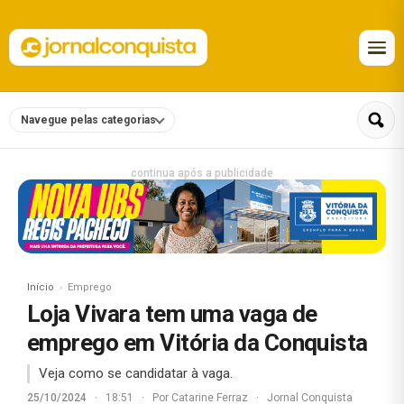
Navegue pelas categorias
continua após a publicidade
Início
Emprego
Loja Vivara tem uma vaga de
emprego em Vitória da Conquista
Veja como se candidatar à vaga.
25/10/2024
·
18:51
·
Por
Catarine Ferraz
·
Jornal Conquista