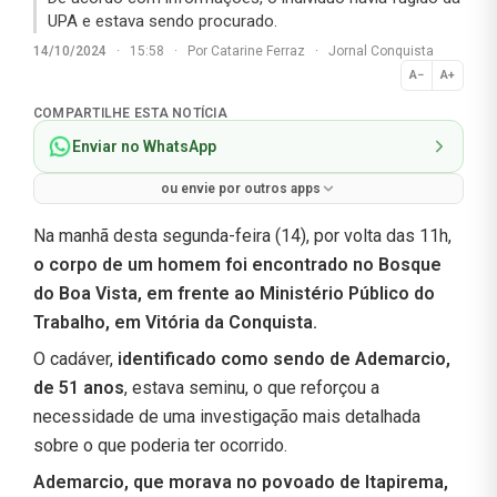
UPA e estava sendo procurado.
14/10/2024
·
15:58
·
Por
Catarine Ferraz
·
Jornal Conquista
A−
A+
Normal
COMPARTILHE ESTA NOTÍCIA
Enviar no WhatsApp
ou envie por outros apps
Na manhã desta segunda-feira (14), por volta das 11h,
o corpo de um homem foi encontrado no Bosque
do Boa Vista, em frente ao Ministério Público do
Trabalho, em Vitória da Conquista.
O cadáver,
identificado como sendo de Ademarcio,
de 51 anos
, estava seminu, o que reforçou a
necessidade de uma investigação mais detalhada
sobre o que poderia ter ocorrido.
Ademarcio, que morava no povoado de Itapirema,