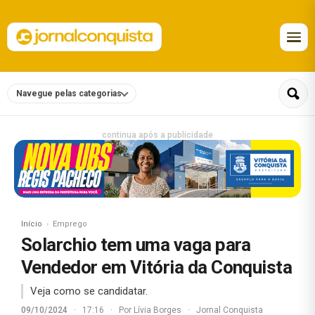
Navegue pelas categorias
continua após a publicidade
Início
Emprego
Solarchio tem uma vaga para
Vendedor em Vitória da Conquista
Veja como se candidatar.
09/10/2024
·
17:16
·
Por
Lívia Borges
·
Jornal Conquista