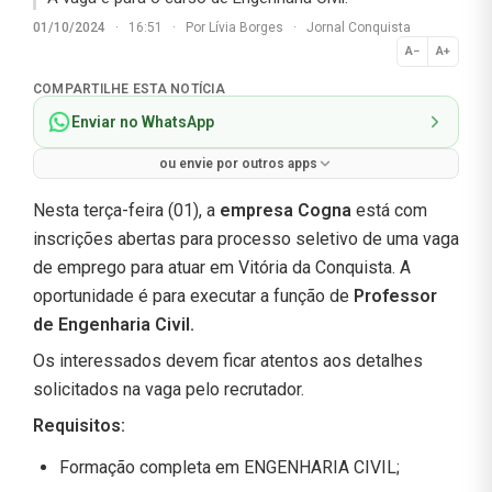
01/10/2024
·
16:51
·
Por
Lívia Borges
·
Jornal Conquista
A−
A+
Normal
COMPARTILHE ESTA NOTÍCIA
Enviar no WhatsApp
ou envie por outros apps
Nesta terça-feira (01), a
empresa Cogna
está com
inscrições abertas para processo seletivo de uma vaga
de emprego para atuar em Vitória da Conquista. A
oportunidade é para executar a função de
Professor
de Engenharia Civil
.
Os interessados devem ficar atentos aos detalhes
solicitados na vaga pelo recrutador.
Requisitos:
Formação completa em ENGENHARIA CIVIL;