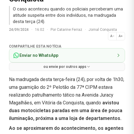
O caso aconteceu quando os policiais perceberam uma
atitude suspeita entre dois indivíduos, na madrugada
desta terça (24).
24/09/2024
·
16:02
·
Por
Catarine Ferraz
·
Jornal Conquista
A−
A+
Normal
COMPARTILHE ESTA NOTÍCIA
Enviar no WhatsApp
ou envie por outros apps
Na madrugada desta terça-feira (24), por volta de 1h30,
uma guarnição do 2º Pelotão da 77ª CIPM estava
realizando patrulhamento tático na Avenida Juracy
Magalhães, em Vitória da Conquista, quando
avistou
duas motocicletas paradas em uma área de pouca
iluminação, próxima a uma loja de departamentos.
Ao se aproximarem do acontecimento, os agentes