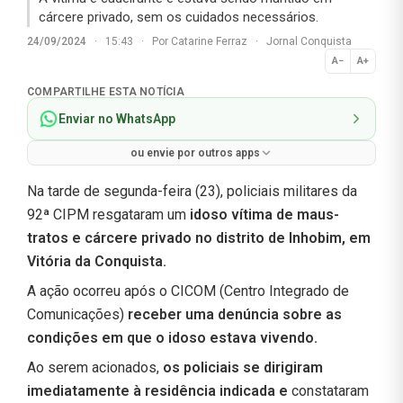
cárcere privado, sem os cuidados necessários.
24/09/2024
·
15:43
·
Por
Catarine Ferraz
·
Jornal Conquista
A−
A+
Normal
COMPARTILHE ESTA NOTÍCIA
Enviar no WhatsApp
ou envie por outros apps
Na tarde de segunda-feira (23), policiais militares da
92ª CIPM resgataram um
idoso vítima de maus-
tratos e cárcere privado no distrito de Inhobim, em
Vitória da Conquista.
A ação ocorreu após o CICOM (Centro Integrado de
Comunicações)
receber uma denúncia sobre as
condições em que o idoso estava vivendo.
Ao serem acionados,
os policiais se dirigiram
imediatamente à residência indicada e
constataram