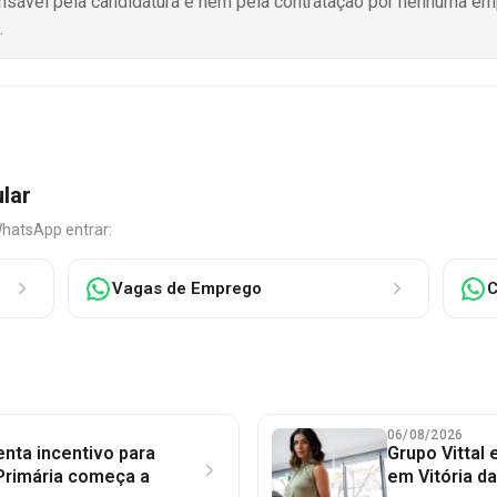
onsável pela candidatura e nem pela contratação por nenhuma e
.
ular
WhatsApp entrar:
Vagas de Emprego
C
06/08/2026
nta incentivo para
Grupo Vittal
Primária começa a
em Vitória d