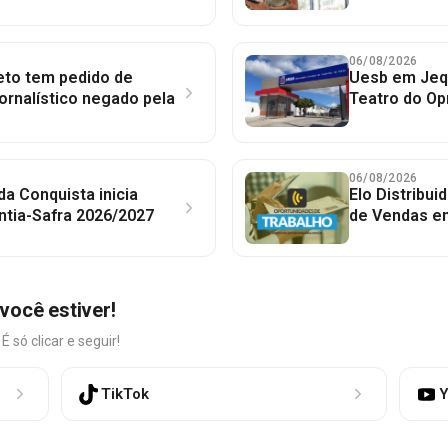
06/08/2026
to tem pedido de
Uesb em Jequ
jornalístico negado pela
Teatro do Op
06/08/2026
 da Conquista inicia
Elo Distribu
ntia-Safra 2026/2027
de Vendas em
você estiver!
só clicar e seguir!
TikTok
Y