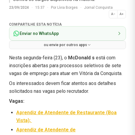
23/09/2024
·
15:37
·
Por
Lívia Borges
·
Jornal Conquista
A−
A+
Normal
COMPARTILHE ESTA NOTÍCIA
Enviar no WhatsApp
ou envie por outros apps
Nesta segunda-feira (23), o
McDonald s
está com
inscrições abertas para processos seletivos de sete
vagas de emprego para atuar em Vitória da Conquista.
Os interessados devem ficar atentos aos detalhes
solicitados nas vagas pelo recrutador.
Vagas:
Aprendiz de Atendente de Restaurante (Boa
Vista);
Aprendiz de Atendente de