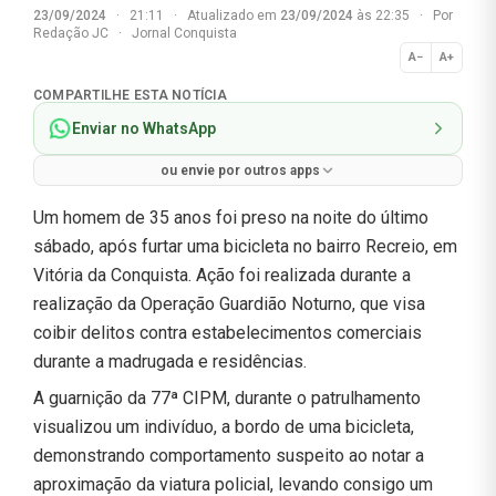
23/09/2024
·
21:11
·
Atualizado em
23/09/2024
às 22:35
·
Por
Redação JC
·
Jornal Conquista
A−
A+
Normal
COMPARTILHE ESTA NOTÍCIA
Enviar no WhatsApp
ou envie por outros apps
Um homem de 35 anos foi preso na noite do último
sábado, após furtar uma bicicleta no bairro Recreio, em
Vitória da Conquista. Ação foi realizada durante a
realização da Operação Guardião Noturno, que visa
coibir delitos contra estabelecimentos comerciais
durante a madrugada e residências.
A guarnição da 77ª CIPM, durante o patrulhamento
visualizou um indivíduo, a bordo de uma bicicleta,
demonstrando comportamento suspeito ao notar a
aproximação da viatura policial, levando consigo um