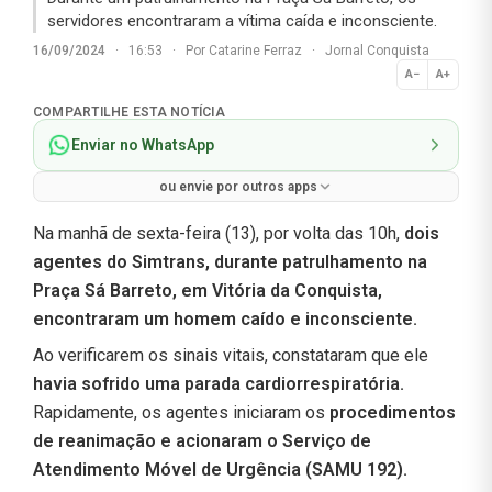
servidores encontraram a vítima caída e inconsciente.
16/09/2024
·
16:53
·
Por
Catarine Ferraz
·
Jornal Conquista
A−
A+
Normal
COMPARTILHE ESTA NOTÍCIA
Enviar no WhatsApp
ou envie por outros apps
Na manhã de sexta-feira (13), por volta das 10h,
dois
agentes do Simtrans, durante patrulhamento na
Praça Sá Barreto, em Vitória da Conquista,
encontraram um homem caído e inconsciente.
Ao verificarem os sinais vitais, constataram que ele
havia sofrido uma parada cardiorrespiratória.
Rapidamente, os agentes iniciaram os
procedimentos
de reanimação e acionaram o Serviço de
Atendimento Móvel de Urgência (SAMU 192).