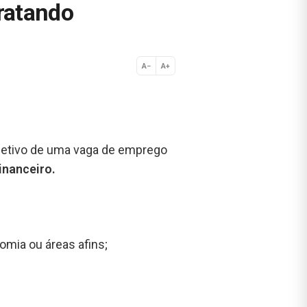
ratando
A−
A+
Normal
letivo de uma vaga de emprego
inanceiro
.
omia ou áreas afins;