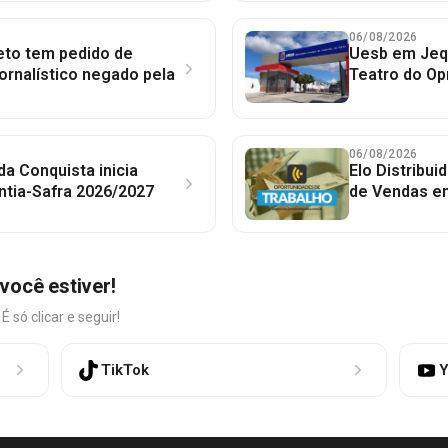
06/08/2026
to tem pedido de
Uesb em Jequ
jornalístico negado pela
Teatro do Op
06/08/2026
 da Conquista inicia
Elo Distribu
ntia-Safra 2026/2027
de Vendas em
você estiver!
só clicar e seguir!
TikTok
Y