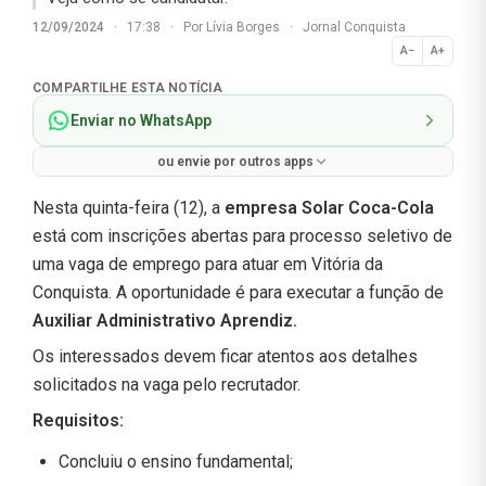
12/09/2024
·
17:38
·
Por
Lívia Borges
·
Jornal Conquista
A−
A+
Normal
COMPARTILHE ESTA NOTÍCIA
Enviar no WhatsApp
ou envie por outros apps
Nesta quinta-feira (12), a
empresa Solar Coca-Cola
está com inscrições abertas para processo seletivo de
uma vaga de emprego para atuar em Vitória da
Conquista. A oportunidade é para executar a função de
Auxiliar Administrativo Aprendiz
.
Os interessados devem ficar atentos aos detalhes
solicitados na vaga pelo recrutador.
Requisitos:
Concluiu o ensino fundamental;